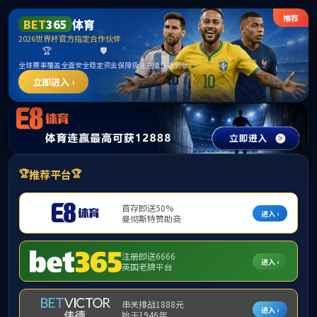
公海贵宾会(集团)有限公司
官网
当前位置：
首页
新闻速递
公管院教工羽毛球队斩获校羽毛
球赛团体亚军
时间:2026-06-12
作者:
编辑:
审核:
阅读:
11