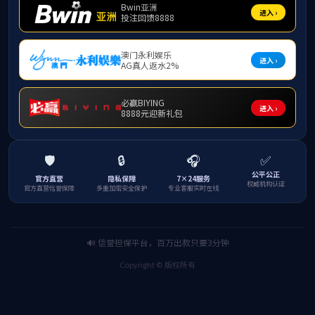
学院党委书记吴宝海担任领队，带领队员们奋
勇拼搏，展现了公管人昂扬向上、团结协作的精神
风貌。除参赛队员外，现场还有余文学教授等多位
教师专程到场加油助威，赛场内外充分展现了公管
人努力拼搏的精神品质。
本次比赛，我院教工队历经
小组赛、四分之一
决赛、半决赛、决赛
四轮鏖战。赛场上，队员们斗
志昂扬，将精湛球技与默契配合完美结合，面对强
敌毫不畏惧，用实际行动诠释了
“不到最后一刻绝
不放弃”的体育精神。
在备受瞩目的决赛中，公管院代表队面对实力
雄厚的水文水电院联队敢打敢拼，最终憾负获得亚
军，但展现出公管人的气势与风采。值得一提的
是，公管院是本次赛事四强队伍中唯一的独立院
队，
这份成绩更显珍贵。